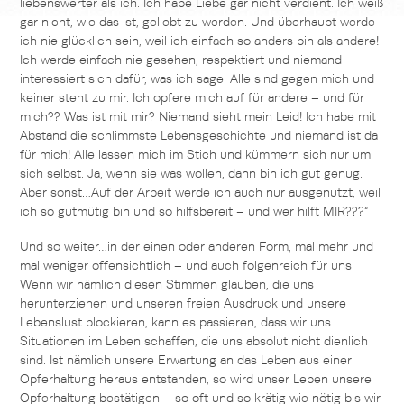
liebenswerter als ich. Ich habe Liebe gar nicht verdient. Ich weiß
gar nicht, wie das ist, geliebt zu werden. Und überhaupt werde
ich nie glücklich sein, weil ich einfach so anders bin als andere!
Ich werde einfach nie gesehen, respektiert und niemand
interessiert sich dafür, was ich sage. Alle sind gegen mich und
keiner steht zu mir. Ich opfere mich auf für andere – und für
mich?? Was ist mit mir? Niemand sieht mein Leid! Ich habe mit
Abstand die schlimmste Lebensgeschichte und niemand ist da
für mich! Alle lassen mich im Stich und kümmern sich nur um
sich selbst. Ja, wenn sie was wollen, dann bin ich gut genug.
Aber sonst…Auf der Arbeit werde ich auch nur ausgenutzt, weil
ich so gutmütig bin und so hilfsbereit – und wer hilft MIR???“
Und so weiter…in der einen oder anderen Form, mal mehr und
mal weniger offensichtlich – und auch folgenreich für uns.
Wenn wir nämlich diesen Stimmen glauben, die uns
herunterziehen und unseren freien Ausdruck und unsere
Lebenslust blockieren, kann es passieren, dass wir uns
Situationen im Leben schaffen, die uns absolut nicht dienlich
sind. Ist nämlich unsere Erwartung an das Leben aus einer
Opferhaltung heraus entstanden, so wird unser Leben unsere
Opferhaltung bestätigen – so oft und so krätig wie nötig bis wir